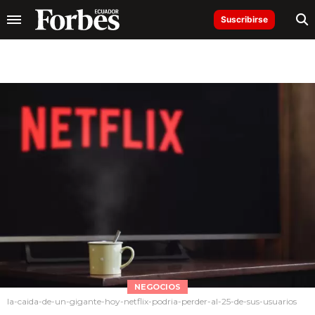
Suscribirse
NEGOCIOS
la-caida-de-un-gigante-hoy-netflix-podria-perder-al-25-de-sus-usuarios