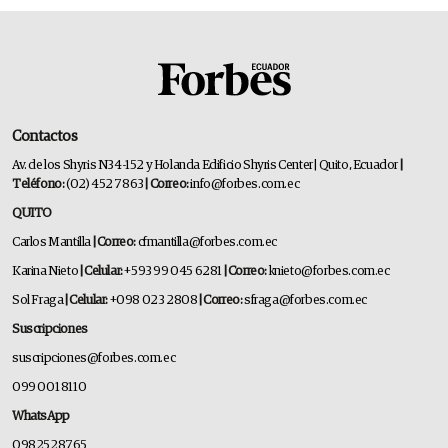
Contactos
Av. de los Shyris N34-152 y Holanda Edificio Shyris Center | Quito, Ecuador
|
Teléfono:
(02) 452 7863
| Correo:
info@forbes.com.ec
QUITO
Carlos Mantilla
| Correo:
cfmantilla@forbes.com.ec
Karina Nieto
| Celular:
+593 99 045 6281
| Correo:
knieto@forbes.com.ec
Sol Fraga
| Celular:
+098 023 2808
| Correo:
sfraga@forbes.com.ec
Suscripciones
suscripciones@forbes.com.ec
099 001 8110
WhatsApp
0982528765