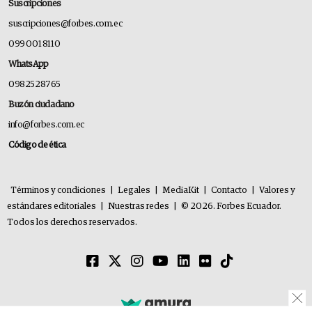
Suscripciones
suscripciones@forbes.com.ec
099 001 8110
WhatsApp
0982528765
Buzón ciudadano
info@forbes.com.ec
Código de ética
Términos y condiciones
|
Legales
|
MediaKit
|
Contacto
|
Valores y
estándares editoriales
|
Nuestras redes
|
© 2026. Forbes Ecuador.
Todos los derechos reservados.