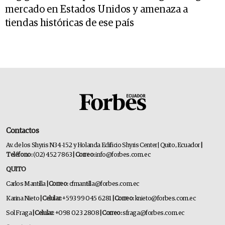
mercado en Estados Unidos y amenaza a
tiendas históricas de ese país
Contactos
Av. de los Shyris N34-152 y Holanda Edificio Shyris Center | Quito, Ecuador
|
Teléfono:
(02) 452 7863
| Correo:
info@forbes.com.ec
QUITO
Carlos Mantilla
| Correo:
cfmantilla@forbes.com.ec
Karina Nieto
| Celular:
+593 99 045 6281
| Correo:
knieto@forbes.com.ec
Sol Fraga
| Celular:
+098 023 2808
| Correo:
sfraga@forbes.com.ec