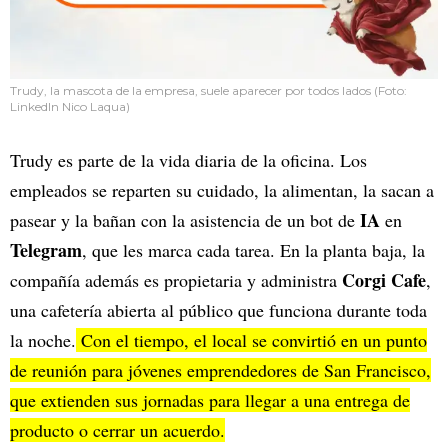
Trudy, la mascota de la empresa, suele aparecer por todos lados (Foto:
LinkedIn Nico Laqua)
Trudy es parte de la vida diaria de la oficina. Los
empleados se reparten su cuidado, la alimentan, la sacan a
IA
pasear y la bañan con la asistencia de un bot de
en
Telegram
, que les marca cada tarea. En la planta baja, la
Corgi Cafe
compañía además es propietaria y administra
,
una cafetería abierta al público que funciona durante toda
la noche.
Con el tiempo, el local se convirtió en un punto
de reunión para jóvenes emprendedores de San Francisco,
que extienden sus jornadas para llegar a una entrega de
producto o cerrar un acuerdo.