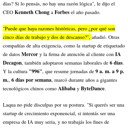
días? Si lo pensás, no hay una razón lógica", le dijo el
Kenneth Chong
Forbes
CEO
a
el año pasado.
"Puede que haya razones históricas, pero ¿por qué son
cinco días de trabajo y dos de descanso?",
añadió. Otras
compañías de alta exigencia, como la startup de etiquetado
Mercor
IA
de datos
y la firma de atención al cliente con
Decagon
6 días
, también adoptaron semanas laborales de
.
"996"
9 a. m. a 9 p.
Y la cultura
, que resume jornadas de
m.
6 días por semana
,
, marcó durante años a gigantes
Alibaba
ByteDance
tecnológicos chinos como
y
.
Laqua no pide disculpas por su postura. "Si querés ser una
startup de crecimiento exponencial, si intentás ser una
empresa de IA muy seria, y no trabajás los fines de