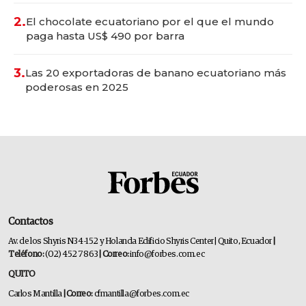
2.
El chocolate ecuatoriano por el que el mundo
paga hasta US$ 490 por barra
3.
Las 20 exportadoras de banano ecuatoriano más
poderosas en 2025
Contactos
Av. de los Shyris N34-152 y Holanda Edificio Shyris Center | Quito, Ecuador
|
Teléfono:
(02) 452 7863
| Correo:
info@forbes.com.ec
QUITO
Carlos Mantilla
| Correo:
cfmantilla@forbes.com.ec