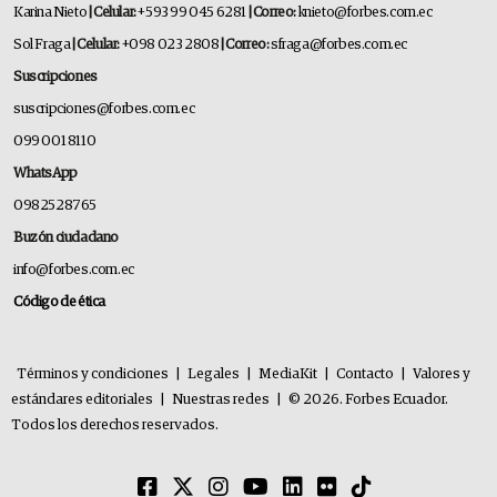
Karina Nieto
| Celular:
+593 99 045 6281
| Correo:
knieto@forbes.com.ec
Sol Fraga
| Celular:
+098 023 2808
| Correo:
sfraga@forbes.com.ec
Suscripciones
suscripciones@forbes.com.ec
099 001 8110
WhatsApp
0982528765
Buzón ciudadano
info@forbes.com.ec
Código de ética
Términos y condiciones
|
Legales
|
MediaKit
|
Contacto
|
Valores y
estándares editoriales
|
Nuestras redes
|
© 2026. Forbes Ecuador.
Todos los derechos reservados.