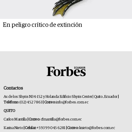
En peligro crítico de extinción
Contactos
Av. de los Shyris N34-152 y Holanda Edificio Shyris Center | Quito, Ecuador
|
Teléfono:
(02) 452 7863
| Correo:
info@forbes.com.ec
QUITO
Carlos Mantilla
| Correo:
cfmantilla@forbes.com.ec
Karina Nieto
| Celular:
+593 99 045 6281
| Correo:
knieto@forbes.com.ec