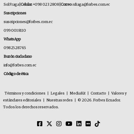
Sol Fraga
| Celular:
+098 023 2808
| Correo:
sfraga@forbes.com.ec
Suscripciones
suscripciones@forbes.com.ec
099 001 8110
WhatsApp
0982528765
Buzón ciudadano
info@forbes.com.ec
Código de ética
Términos y condiciones
|
Legales
|
MediaKit
|
Contacto
|
Valores y
estándares editoriales
|
Nuestras redes
|
© 2026. Forbes Ecuador.
Todos los derechos reservados.