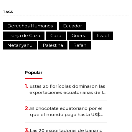
TAGS
Derechos Humanos
Ecuador
Franja de Gaza
Gaza
Guerra
Israel
Netanyahu
Palestina
Rafah
Popular
1.
Estas 20 florícolas dominaron las
exportaciones ecuatorianas de la
industria en 2025
2.
El chocolate ecuatoriano por el
que el mundo paga hasta US$
490 por barra
3.
Las 20 exportadoras de banano