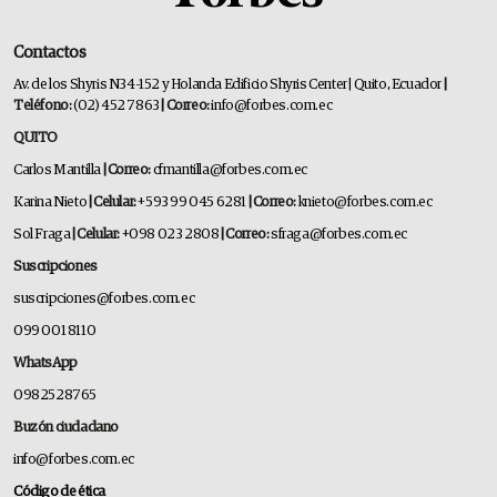
Contactos
Av. de los Shyris N34-152 y Holanda Edificio Shyris Center | Quito, Ecuador
|
Teléfono:
(02) 452 7863
| Correo:
info@forbes.com.ec
QUITO
Carlos Mantilla
| Correo:
cfmantilla@forbes.com.ec
Karina Nieto
| Celular:
+593 99 045 6281
| Correo:
knieto@forbes.com.ec
Sol Fraga
| Celular:
+098 023 2808
| Correo:
sfraga@forbes.com.ec
Suscripciones
suscripciones@forbes.com.ec
099 001 8110
WhatsApp
0982528765
Buzón ciudadano
info@forbes.com.ec
Código de ética