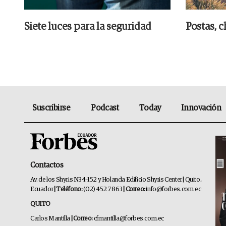
Siete luces para la seguridad
Postas, c
Suscribirse
Podcast
Today
Innovación
Contactos
Av. de los Shyris N34-152 y Holanda Edificio Shyris Center | Quito,
Ecuador
| Teléfono:
(02) 452 7863
| Correo:
info@forbes.com.ec
QUITO
Carlos Mantilla
| Correo:
cfmantilla@forbes.com.ec