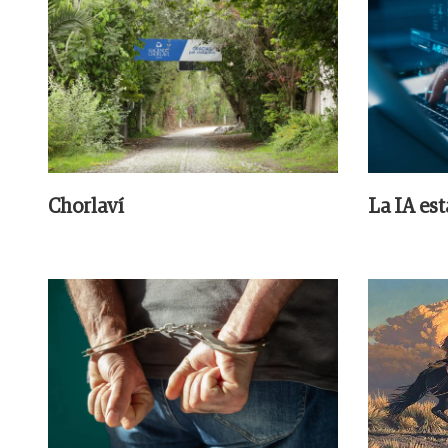
Chorlaví
La IA es