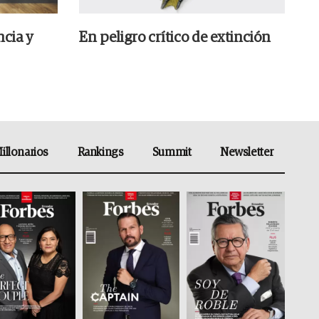
ncia y
En peligro crítico de extinción
illonarios
Rankings
Summit
Newsletter