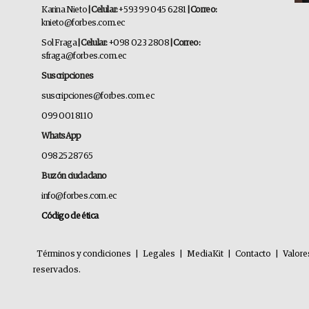
Karina Nieto
| Celular:
+593 99 045 6281
| Correo:
knieto@forbes.com.ec
Sol Fraga
| Celular:
+098 023 2808
| Correo:
sfraga@forbes.com.ec
Suscripciones
suscripciones@forbes.com.ec
099 001 8110
WhatsApp
0982528765
Buzón ciudadano
info@forbes.com.ec
Código de ética
Términos y condiciones
|
Legales
|
MediaKit
|
Contacto
|
Valore
reservados.