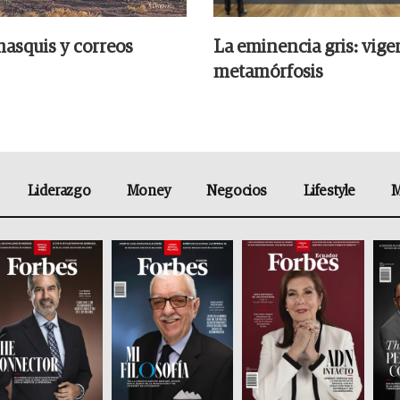
hasquis y correos
La eminencia gris: vige
metamórfosis
Liderazgo
Money
Negocios
Lifestyle
M