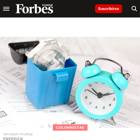
Suscribirse
COLUMNISTAS
remision multas
FREEPICK