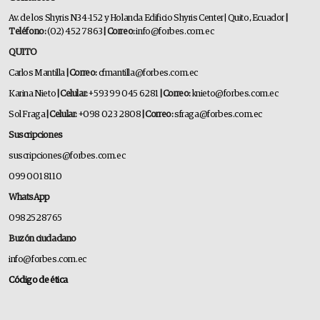
Av. de los Shyris N34-152 y Holanda Edificio Shyris Center | Quito, Ecuador
|
Teléfono:
(02) 452 7863
| Correo:
info@forbes.com.ec
QUITO
Carlos Mantilla
| Correo:
cfmantilla@forbes.com.ec
Karina Nieto
| Celular:
+593 99 045 6281
| Correo:
knieto@forbes.com.ec
Sol Fraga
| Celular:
+098 023 2808
| Correo:
sfraga@forbes.com.ec
Suscripciones
suscripciones@forbes.com.ec
099 001 8110
WhatsApp
0982528765
Buzón ciudadano
info@forbes.com.ec
Código de ética