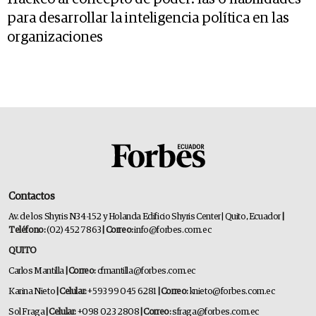
para desarrollar la inteligencia política en las
organizaciones
Contactos
Av. de los Shyris N34-152 y Holanda Edificio Shyris Center | Quito, Ecuador
|
Teléfono:
(02) 452 7863
| Correo:
info@forbes.com.ec
QUITO
Carlos Mantilla
| Correo:
cfmantilla@forbes.com.ec
Karina Nieto
| Celular:
+593 99 045 6281
| Correo:
knieto@forbes.com.ec
Sol Fraga
| Celular:
+098 023 2808
| Correo:
sfraga@forbes.com.ec