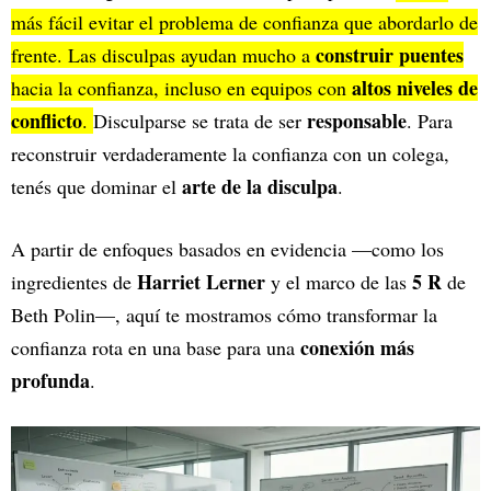
más fácil evitar el problema de confianza que abordarlo de
construir puentes
frente. Las disculpas ayudan mucho a
altos niveles de
hacia la confianza, incluso en equipos con
conflicto
responsable
.
Disculparse se trata de ser
. Para
reconstruir verdaderamente la confianza con un colega,
arte de la disculpa
tenés que dominar el
.
A partir de enfoques basados en evidencia —como los
Harriet Lerner
5 R
ingredientes de
y el marco de las
de
Beth Polin—, aquí te mostramos cómo transformar la
conexión más
confianza rota en una base para una
profunda
.