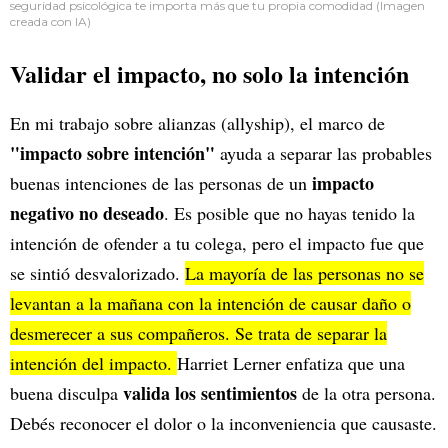
seguridad psicológica te importa más que tu propia comodidad (Imagen
creada con IA)
Validar el impacto, no solo la intención
En mi trabajo sobre alianzas (allyship), el marco de
"impacto sobre intención"
ayuda a separar las probables
impacto
buenas intenciones de las personas de un
negativo no deseado
. Es posible que no hayas tenido la
intención de ofender a tu colega, pero el impacto fue que
se sintió desvalorizado.
La mayoría de las personas no se
levantan a la mañana con la intención de causar daño o
desmerecer a sus compañeros. Se trata de separar la
intención del impacto.
Harriet Lerner enfatiza que una
valida los sentimientos
buena disculpa
de la otra persona.
Debés reconocer el dolor o la inconveniencia que causaste.