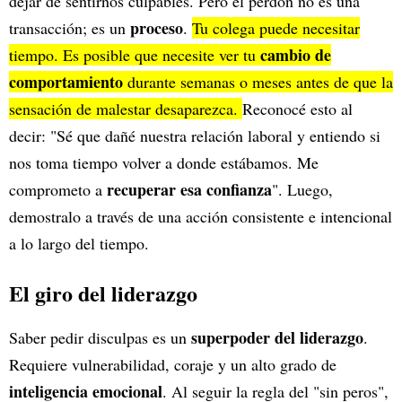
dejar de sentirnos culpables. Pero el perdón no es una
proceso
transacción; es un
.
Tu colega puede necesitar
cambio de
tiempo. Es posible que necesite ver tu
comportamiento
durante semanas o meses antes de que la
sensación de malestar desaparezca.
Reconocé esto al
decir: "Sé que dañé nuestra relación laboral y entiendo si
nos toma tiempo volver a donde estábamos. Me
recuperar esa confianza
comprometo a
". Luego,
demostralo a través de una acción consistente e intencional
a lo largo del tiempo.
El giro del liderazgo
superpoder del liderazgo
Saber pedir disculpas es un
.
Requiere vulnerabilidad, coraje y un alto grado de
inteligencia emocional
. Al seguir la regla del "sin peros",