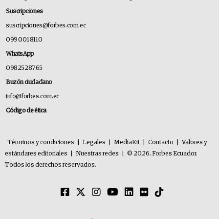
Suscripciones
suscripciones@forbes.com.ec
099 001 8110
WhatsApp
0982528765
Buzón ciudadano
info@forbes.com.ec
Código de ética
Términos y condiciones
|
Legales
|
MediaKit
|
Contacto
|
Valores y
estándares editoriales
|
Nuestras redes
|
© 2026. Forbes Ecuador.
Todos los derechos reservados.