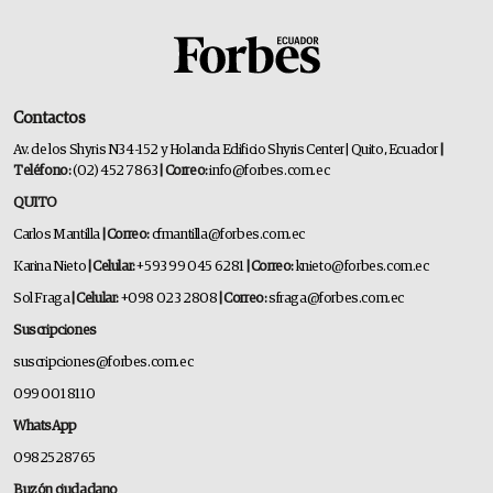
Contactos
Av. de los Shyris N34-152 y Holanda Edificio Shyris Center | Quito, Ecuador
|
Teléfono:
(02) 452 7863
| Correo:
info@forbes.com.ec
QUITO
Carlos Mantilla
| Correo:
cfmantilla@forbes.com.ec
Karina Nieto
| Celular:
+593 99 045 6281
| Correo:
knieto@forbes.com.ec
Sol Fraga
| Celular:
+098 023 2808
| Correo:
sfraga@forbes.com.ec
Suscripciones
suscripciones@forbes.com.ec
099 001 8110
WhatsApp
0982528765
Buzón ciudadano