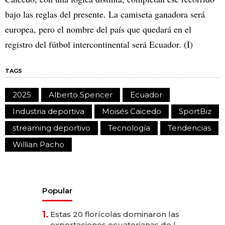
bajo las reglas del presente. La camiseta ganadora será
europea, pero el nombre del país que quedará en el
registro del fútbol intercontinental será Ecuador. (I)
TAGS
2025
Alberto Spencer
Ecuador
Industria deportiva
Moisés Caicedo
SportBiz
streaming deportivo
Tecnología
Tendencias
Willian Pacho
Popular
1.
Estas 20 florícolas dominaron las
exportaciones ecuatorianas de la