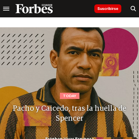
Suscribirse
TODAY
Pacho y Caicedo, tras la huella de
Spencer
Esteban Vivar Espinosa