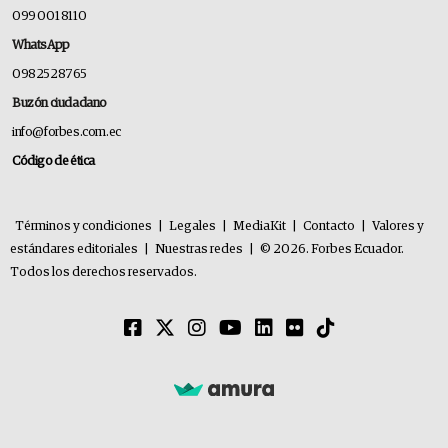
099 001 8110
WhatsApp
0982528765
Buzón ciudadano
info@forbes.com.ec
Código de ética
Términos y condiciones
|
Legales
|
MediaKit
|
Contacto
|
Valores y
estándares editoriales
|
Nuestras redes
|
© 2026. Forbes Ecuador.
Todos los derechos reservados.