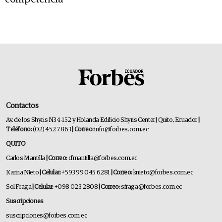
Contactos
Av. de los Shyris N34-152 y Holanda Edificio Shyris Center | Quito, Ecuador
|
Teléfono:
(02) 452 7863
| Correo:
info@forbes.com.ec
QUITO
Carlos Mantilla
| Correo:
cfmantilla@forbes.com.ec
Karina Nieto
| Celular:
+593 99 045 6281
| Correo:
knieto@forbes.com.ec
Sol Fraga
| Celular:
+098 023 2808
| Correo:
sfraga@forbes.com.ec
Suscripciones
suscripciones@forbes.com.ec