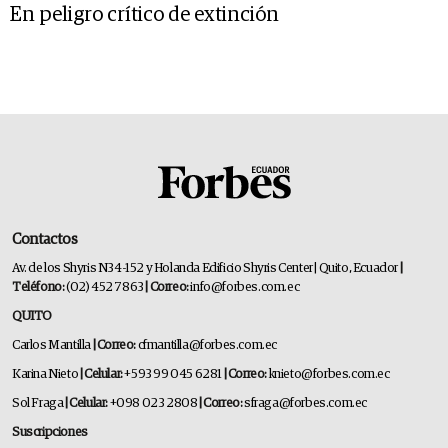
En peligro crítico de extinción
Contactos
Av. de los Shyris N34-152 y Holanda Edificio Shyris Center | Quito, Ecuador
|
Teléfono:
(02) 452 7863
| Correo:
info@forbes.com.ec
QUITO
Carlos Mantilla
| Correo:
cfmantilla@forbes.com.ec
Karina Nieto
| Celular:
+593 99 045 6281
| Correo:
knieto@forbes.com.ec
Sol Fraga
| Celular:
+098 023 2808
| Correo:
sfraga@forbes.com.ec
Suscripciones