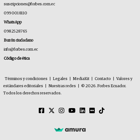
suscripciones@forbes.com.ec
099 001 8110
WhatsApp
0982528765
Buzón ciudadano
info@forbes.com.ec
Código de ética
Términos y condiciones
|
Legales
|
MediaKit
|
Contacto
|
Valores y
estándares editoriales
|
Nuestras redes
|
© 2026. Forbes Ecuador.
Todos los derechos reservados.