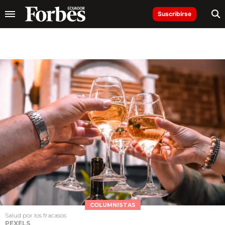
Suscribirse
COLUMNISTAS
Salud por los fracasos
PEXELS