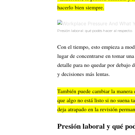
hacerlo bien siempre.
Presión laboral: qué podés hacer al respecto. 
Con el tiempo, esto empieza a modi
lugar de concentrarse en tomar una 
detalle para no quedar por debajo d
y decisiones más lentas.
También puede cambiar la manera en
que algo no está listo si no suena 
deja atrapado en la revisión perma
Presión laboral y qué pod