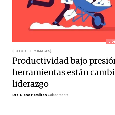
LID
(FOTO: GETTY IMAGES).
Productividad bajo presió
herramientas están cambia
liderazgo
Dra. Diane Hamilton
Colaboradora