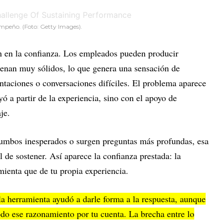
sempeño. (Foto:
Getty Images).
n en la confianza. Los empleados pueden producir
uenan muy sólidos, lo que genera una sensación de
ntaciones o conversaciones difíciles. El problema aparece
ó a partir de la experiencia, sino con el apoyo de
aje.
umbos inesperados o surgen preguntas más profundas, esa
 de sostener. Así aparece la confianza prestada: la
mienta que de tu propia experiencia.
la herramienta ayudó a darle forma a la respuesta, aunque
odo ese razonamiento por tu cuenta. La brecha entre lo