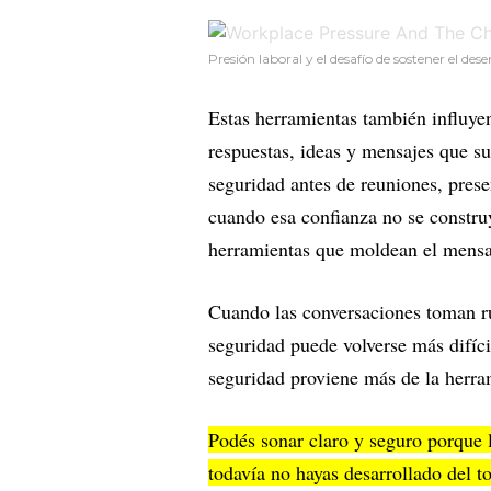
Presión laboral y el desafío de sostener el de
Estas herramientas también influye
respuestas, ideas y mensajes que s
seguridad antes de reuniones, prese
cuando esa confianza no se construy
herramientas que moldean el mens
Cuando las conversaciones toman r
seguridad puede volverse más difícil
seguridad proviene más de la herra
Podés sonar claro y seguro porque 
todavía no hayas desarrollado del t