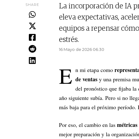
SHARE
La incorporación de IA p
eleva expectativas, acel
equipos a repensar cómo
estrés.
16 Mayo de 2026 06.30
E
represent
n mi etapa como
de ventas
y una premisa muy
del pronóstico que fijaba l
año siguiente subía. Pero si no lle
más baja para el próximo período. 
métricas
Por eso, el cambio en las
mejor preparación y la organización