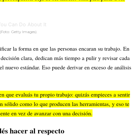
(Foto:
Getty Images).
ficar la forma en que las personas encaran su trabajo. En
decisión clara, dedican más tiempo a pulir y revisar cada
el nuevo estándar. Eso puede derivar en exceso de análisis
 que evaluás tu propio trabajo: quizás empieces a sentir
tan sólido como lo que producen las herramientas, y eso te
nente en vez de avanzar con una decisión.
és hacer al respecto