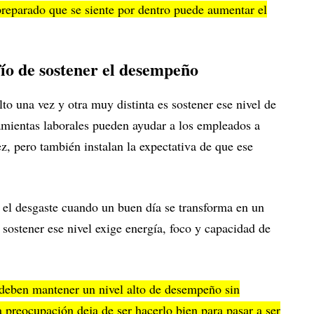
preparado que se siente por dentro puede aumentar el
fío de sostener el desempeño
to una vez y otra muy distinta es sostener ese nivel de
mientas laborales pueden ayudar a los empleados a
ez, pero también instalan la expectativa de que ese
el desgaste cuando un buen día se transforma en un
 sostener ese nivel exige energía, foco y capacidad de
deben mantener un nivel alto de desempeño sin
a preocupación deja de ser hacerlo bien para pasar a ser