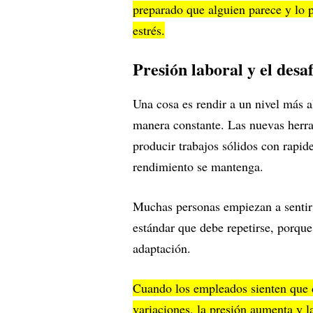
preparado que alguien parece y lo 
estrés.
Presión laboral y el desa
Una cosa es rendir a un nivel más al
manera constante. Las nuevas herra
producir trabajos sólidos con rapid
rendimiento se mantenga.
Muchas personas empiezan a sentir 
estándar que debe repetirse, porque
adaptación.
Cuando los empleados sienten que 
variaciones, la presión aumenta y l