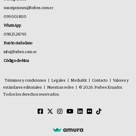
suscripciones@forbes.com.ec
099 001 8110
WhatsApp
0982528765
Buzón ciudadano
info@forbes.com.ec
Código de ética
Términos y condiciones
|
Legales
|
MediaKit
|
Contacto
|
Valores y
estándares editoriales
|
Nuestras redes
|
© 2026. Forbes Ecuador.
Todos los derechos reservados.