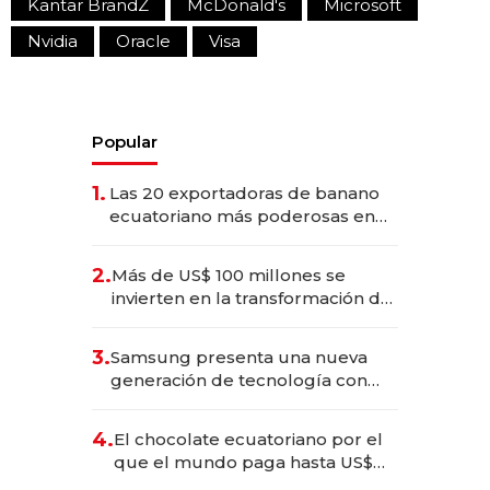
Kantar BrandZ
McDonald's
Microsoft
Nvidia
Oracle
Visa
Popular
1.
Las 20 exportadoras de banano
ecuatoriano más poderosas en
2025
2.
Más de US$ 100 millones se
invierten en la transformación de
Solca
3.
Samsung presenta una nueva
generación de tecnología con
Inteligencia Artificial integrada
4.
El chocolate ecuatoriano por el
que el mundo paga hasta US$
490 por barra