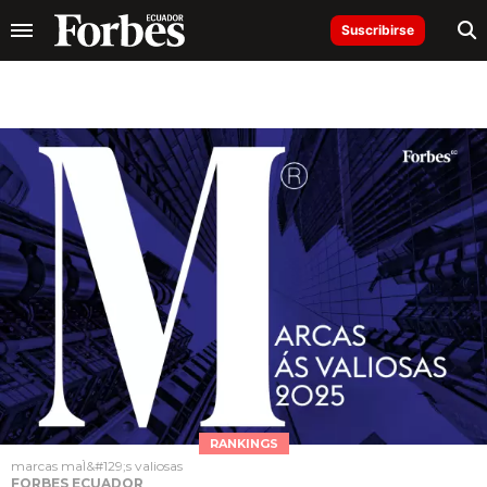
Suscribirse
RANKINGS
marcas maÌ&#129;s valiosas
FORBES ECUADOR