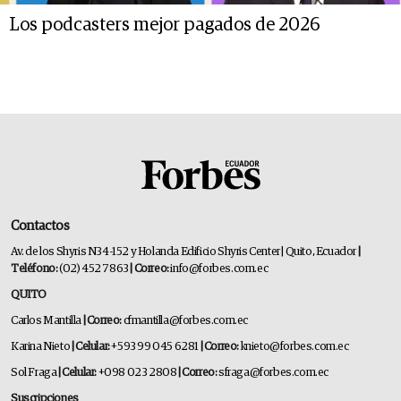
Los podcasters mejor pagados de 2026
Contactos
Av. de los Shyris N34-152 y Holanda Edificio Shyris Center | Quito, Ecuador
|
Teléfono:
(02) 452 7863
| Correo:
info@forbes.com.ec
QUITO
Carlos Mantilla
| Correo:
cfmantilla@forbes.com.ec
Karina Nieto
| Celular:
+593 99 045 6281
| Correo:
knieto@forbes.com.ec
Sol Fraga
| Celular:
+098 023 2808
| Correo:
sfraga@forbes.com.ec
Suscripciones