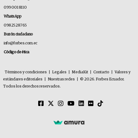
099 001 8110
WhatsApp
0982528765
Buzón ciudadano
info@forbes.com.ec
Código de ética
Términos y condiciones
|
Legales
|
MediaKit
|
Contacto
|
Valores y
estándares editoriales
|
Nuestras redes
|
© 2026. Forbes Ecuador.
Todos los derechos reservados.