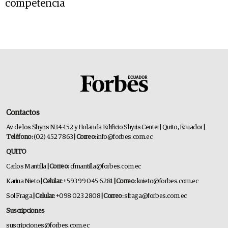
competencia
Contactos
Av. de los Shyris N34-152 y Holanda Edificio Shyris Center | Quito, Ecuador
|
Teléfono:
(02) 452 7863
| Correo:
info@forbes.com.ec
QUITO
Carlos Mantilla
| Correo:
cfmantilla@forbes.com.ec
Karina Nieto
| Celular:
+593 99 045 6281
| Correo:
knieto@forbes.com.ec
Sol Fraga
| Celular:
+098 023 2808
| Correo:
sfraga@forbes.com.ec
Suscripciones
suscripciones@forbes.com.ec