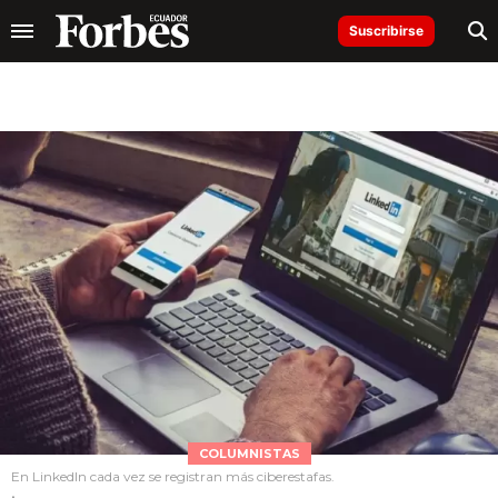
Suscribirse
COLUMNISTAS
En LinkedIn cada vez se registran más ciberestafas.
.