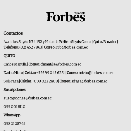
Contactos
Av. de los Shyris N34-152 y Holanda Edificio Shyris Center | Quito, Ecuador
|
Teléfono:
(02) 452 7863
| Correo:
info@forbes.com.ec
QUITO
Carlos Mantilla
| Correo:
cfmantilla@forbes.com.ec
Karina Nieto
| Celular:
+593 99 045 6281
| Correo:
knieto@forbes.com.ec
Sol Fraga
| Celular:
+098 023 2808
| Correo:
sfraga@forbes.com.ec
Suscripciones
suscripciones@forbes.com.ec
099 001 8110
WhatsApp
0982528765