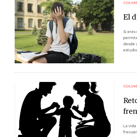
COLUM
El d
Si eres
permite
desde u
estudio
COLUM
Reto
fre
La vida
frecuen