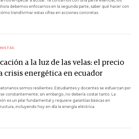
amos empezar a actuar. Ya contamos con una parte esencial, los
ahora debemos enfocarnos en la segunda parte, saber qué hacer con
 cómo transformar estas cifras en acciones concretas.
NISTAS
ación a la luz de las velas: el precio
a crisis energética en ecuador
atorianos somos resilientes. Estudiantes y docentes se esfuerzan por
se constantemente; sin embargo, no debería costar tanto. La
ón es un pilar fundamental y requiere garantías básicas en
tructura, incluyendo hoy en día la energía eléctrica.