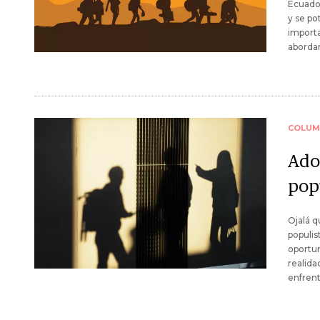
Ecuador
y se po
importa
abordar
COLUM
Ado
pop
Ojalá q
populis
oportun
realida
enfren