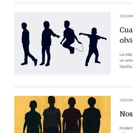
COLUM
Cua
olv
La vida
un ento
injusta
COLUM
Nos
Podemo