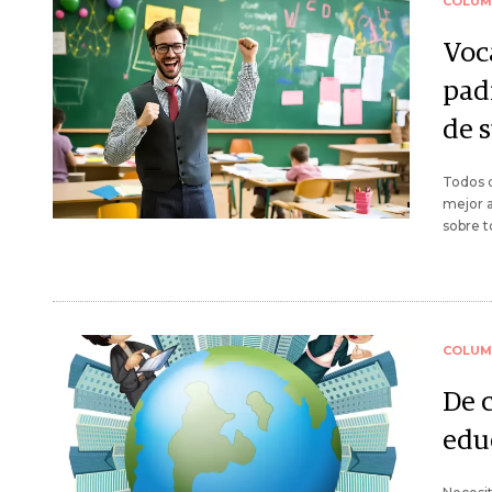
COLUM
Voc
padr
de s
Todos d
mejor 
sobre t
COLUM
De 
edu