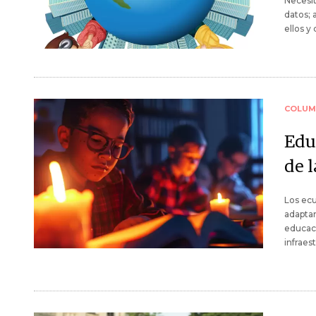
Necesit
datos; 
ellos y
COLUM
Educ
de l
Los ecu
adaptar
educaci
infraes