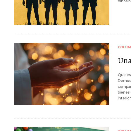
niños n
COLUM
Una
Que est
Démosl
compart
bienes 
interior