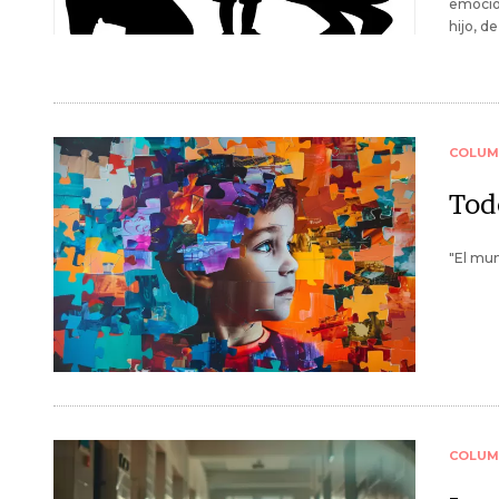
emocion
hijo, de
COLUM
Tod
"El mun
COLUM